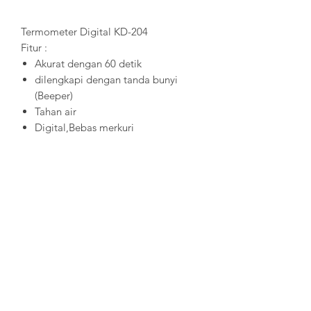
Termometer Digital KD-204
Fitur :
Akurat dengan 60 detik
dilengkapi dengan tanda bunyi
(Beeper)
Tahan air
Digital,Bebas merkuri
Polygreen Indonesia
Jl. Bangka I no. 4A, Pela Mampang
Mampang Prapatan
Jakarta Selatan 12270
BLOG